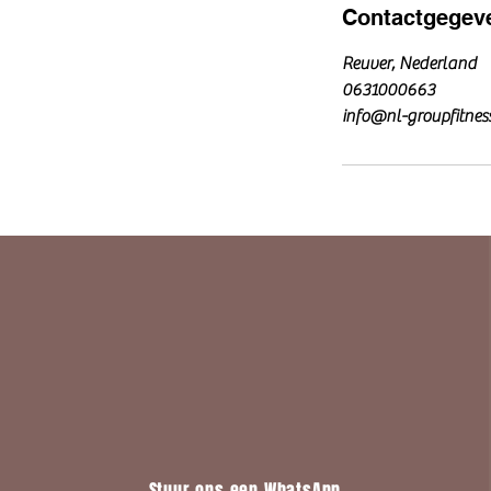
Contactgegev
Reuver, Nederland
0631000663
info@nl-groupfitnes
Stuur ons een WhatsApp