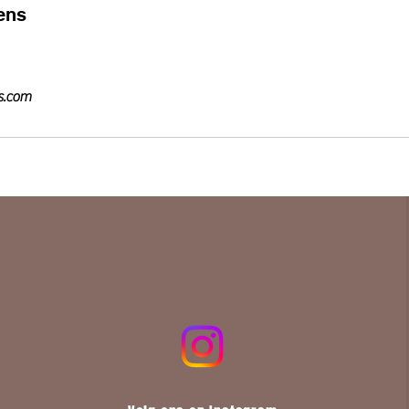
ens
s.com